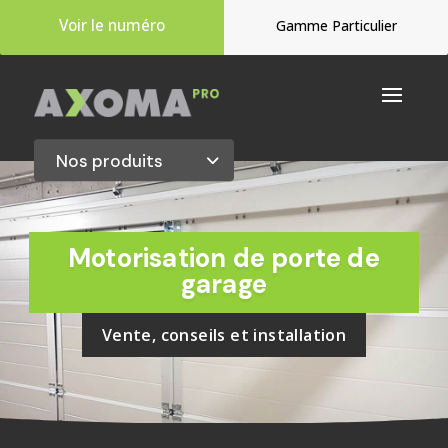
Voir le numéro
Gamme Particulier
Motorisation de porte de
garage
Vente, conseils et installation
Accueil
 » 
Gamme pro
 » 
Automatisation
 » 
Automatisme ga