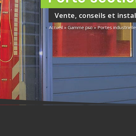
Vente, conseils et insta
Accueil
 » 
Gamme pro
 » 
Portes industriell