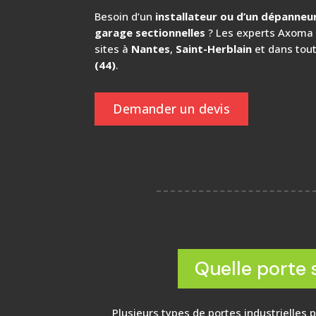
Besoin d’un
installateur ou d’un dépanneu
garage sectionnelles
? Les experts Axoma 
sites à
Nantes
,
Saint-Herblain
et dans tou
(44)
.
Demander un devis
Quelle porte 
Plusieurs types de portes industrielles 