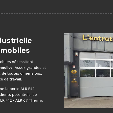
ustrielle
omobiles
obiles nécessitent
nnelles
. Assez grandes et
s de toutes dimensions,
e de travail.
rme la porte ALR F42
clients potentiels. Le
ALR F42 / ALR 67 Thermo