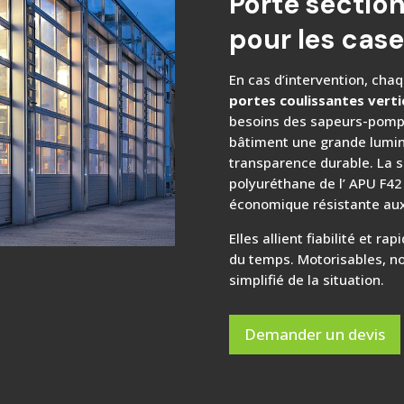
Porte section
pour les cas
En cas d’intervention, cha
portes coulissantes verti
besoins des sapeurs-pompi
bâtiment une grande lumino
transparence durable. La 
polyuréthane de l’ APU F42
économique résistante aux
Elles allient fiabilité et r
du temps. Motorisables, n
simplifié de la situation.
Demander un devis