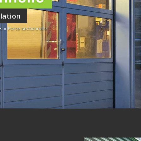
llation
es
 » 
Porte sectionnelle