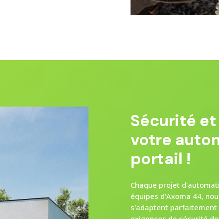
Sécurité e
votre auto
portail !
Chaque projet d'automatis
équipes d'Axoma 44, nou
s'adaptent parfaitement 
exigences de sécurité do