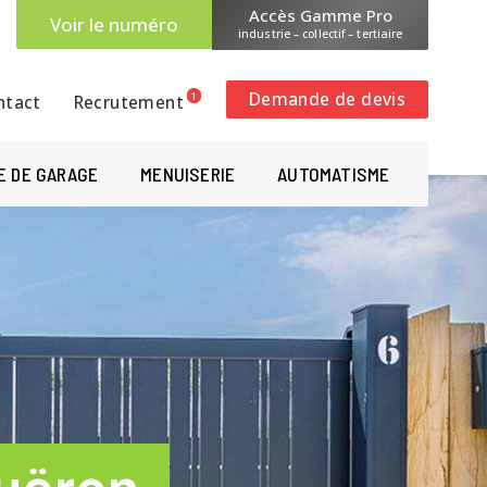
Accès Gamme Pro
Voir le numéro
industrie – collectif – tertiaire
Demande de devis
1
ntact
Recrutement
E DE GARAGE
MENUISERIE
AUTOMATISME