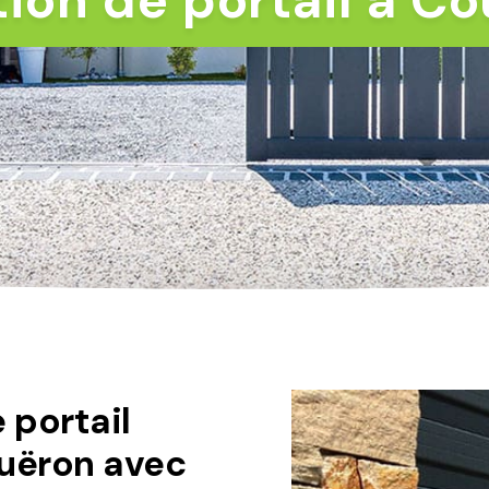
tion de portail à C
 portail
uëron avec