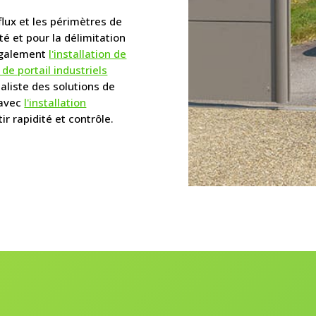
lux et les périmètres de
té et pour la délimitation
également
l'installation de
n de portail industriels
aliste des solutions de
 avec
l'installation
ir rapidité et contrôle.