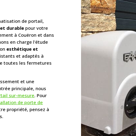
tisation de portail,
 et durable
pour votre
dement à Couëron et dans
nons en charge l'étude
ion
esthétique et
istants et adaptés à
vre toutes les fermetures
tissement et une
ntrée principale, nous
rtail sur-mesure
. Pour
tallation de porte de
otre propriété, pensez à
s.