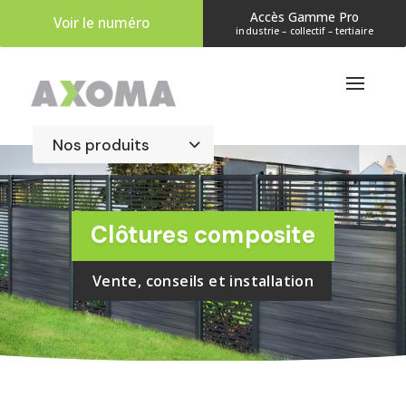
Accès Gamme Pro
Voir le numéro
industrie – collectif – tertiaire
Clôtures composite
Vente, conseils et installation
Accueil
 » 
Clôtures
 » 
Clôture composite