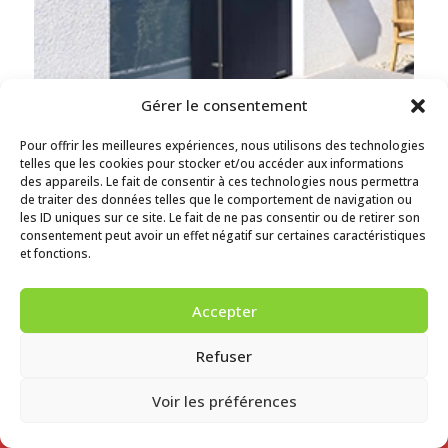
Gérer le consentement
Volet roulant, battant, persienne, électrique ou
manuelle et porte d’entrée sophistiquée
.
Pour offrir les meilleures expériences, nous utilisons des technologies
telles que les cookies pour stocker et/ou accéder aux informations
Sécurisez et simplifiez l’accès à votre propriété
des appareils. Le fait de consentir à ces technologies nous permettra
de traiter des données telles que le comportement de navigation ou
les ID uniques sur ce site. Le fait de ne pas consentir ou de retirer son
consentement peut avoir un effet négatif sur certaines caractéristiques
Automatism
et fonctions.
e
Accepter
Refuser
Voir les préférences
Demander un devis