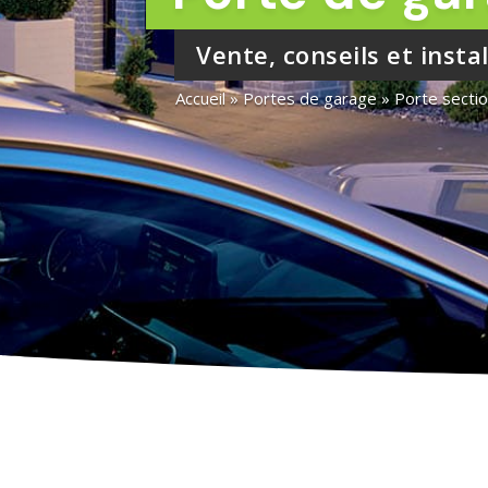
Vente, conseils et insta
Accueil
 » 
Portes de garage
 » 
Porte sectio