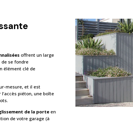
issante
nnalisées
offrent un large
e de se fondre
n élément clé de
r-mesure, et il est
r l’accès piéton, une boîte
ots.
 glissement de la porte
en
ition de votre garage (à