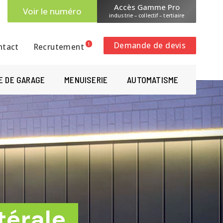
Accès Gamme Pro
Voir le numéro
industrie – collectif – tertiaire
Demande de devis
1
ntact
Recrutement
E DE GARAGE
MENUISERIE
AUTOMATISME
térale