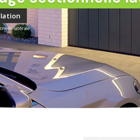
llation
nnelle latérale