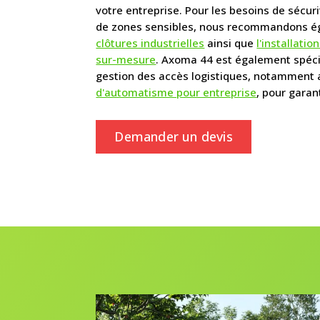
votre entreprise. Pour les besoins de sécuri
de zones sensibles, nous recommandons 
clôtures industrielles
ainsi que
l'installatio
sur-mesure
. Axoma 44 est également spéci
gestion des accès logistiques, notamment
d'automatisme pour entreprise
, pour garant
Demander un devis