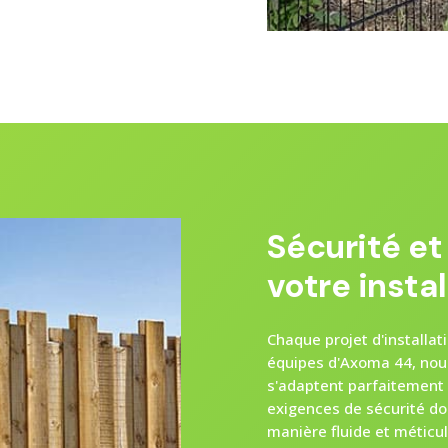
Sécurité e
votre instal
Chaque projet d'installat
équipes d'Axoma 44, nou
s'adaptent parfaitement 
exigences de sécurité do
manière fluide et méticu