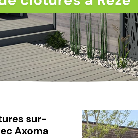
n de clôtures à Rezé
ôtures sur-
avec Axoma