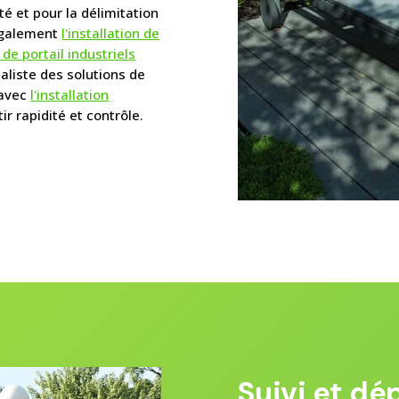
té et pour la délimitation
également
l'installation de
n de portail industriels
aliste des solutions de
 avec
l'installation
ir rapidité et contrôle.
Suivi et dé