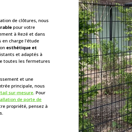
lation de clôtures, nous
urable
pour votre
dement à Rezé et dans
 en charge l'étude
ion
esthétique et
istants et adaptés à
vre toutes les fermetures
tissement et une
ntrée principale, nous
rtail sur-mesure
. Pour
tallation de porte de
otre propriété, pensez à
s.