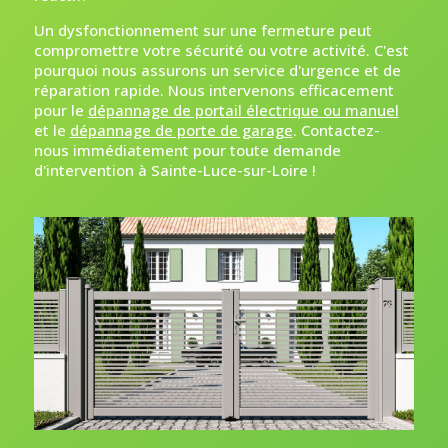
Un dysfonctionnement sur une fermeture peut
compromettre votre sécurité ou votre activité. C'est
pourquoi nous assurons un service d'urgence et de
réparation rapide. Nous intervenons efficacement
pour le
dépannage de portail électrique ou manuel
et le
dépannage de porte de garage
. Contactez-
nous immédiatement pour toute demande
d'intervention à Sainte-Luce-sur-Loire !