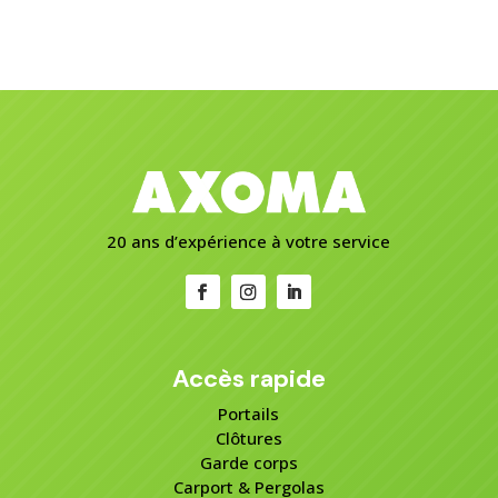
20 ans d’expérience à votre service
Accès rapide
Portails
Clôtures
Garde corps
Carport & Pergolas