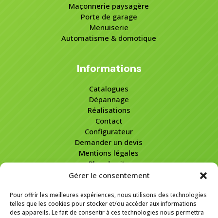
Maçonnerie paysagère
Porte de garage
Menuiserie
Automatisme & domotique
Informations
Catalogues
Dépannage
Réalisations
Contact
Configurateur
Demander un devis
Mentions légales
Plan de site
Gérer le consentement
Pour offrir les meilleures expériences, nous utilisons des technologies
Coordonnées
telles que les cookies pour stocker et/ou accéder aux informations
des appareils. Le fait de consentir à ces technologies nous permettra